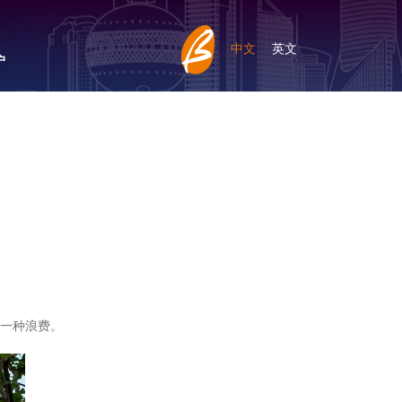
中文
英文
户
的一种浪费。